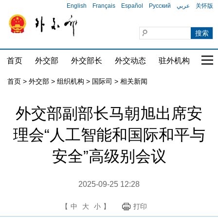
English
Français
Español
Русский
عربي
关怀版
首页
外交部
外交部长
外交动态
驻外机构
国家
首页
>
外交部
>
组织机构
>
国际司
>
相关新闻
外交部副部长马朝旭出席安
理会“人工智能和国际和平与
安全”高级别会议
2025-09-25 12:28
【
中
大
小
】
打印