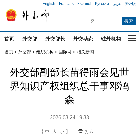
English
Français
Español
Русский
عربي
关怀版
首页
外交部
外交部长
外交动态
驻外机构
国家
首页
>
外交部
>
组织机构
>
国际司
>
相关新闻
外交部副部长苗得雨会见世
界知识产权组织总干事邓鸿
森
2026-03-24 19:38
【
中
大
小
】
打印