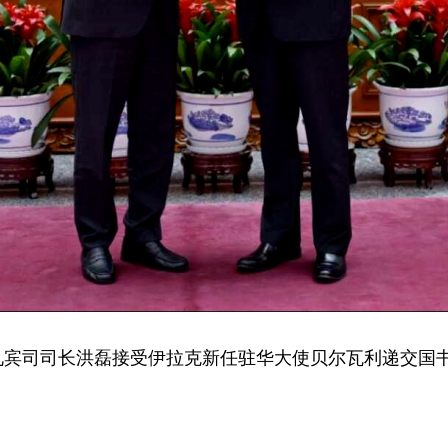
理兼礼宾司司长洪磊接受伊拉克新任驻华大使贝尔瓦利递交国