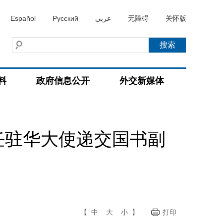
Español
Русский
عربي
无障碍
关怀版
料
政府信息公开
外交新媒体
任驻华大使递交国书副
【
中
大
小
】
打印