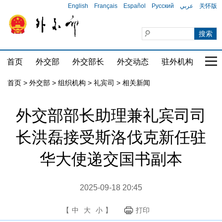
English
Français
Español
Русский
عربي
关怀版
首页
外交部
外交部长
外交动态
驻外机构
国家
首页
>
外交部
>
组织机构
>
礼宾司
>
相关新闻
外交部部长助理兼礼宾司司
长洪磊接受斯洛伐克新任驻
华大使递交国书副本
2025-09-18 20:45
【
中
大
小
】
打印