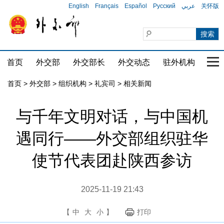
English
Français
Español
Русский
عربي
关怀版
首页
外交部
外交部长
外交动态
驻外机构
国家
首页
>
外交部
>
组织机构
>
礼宾司
>
相关新闻
与千年文明对话，与中国机
遇同行——外交部组织驻华
使节代表团赴陕西参访
2025-11-19 21:43
【
中
大
小
】
打印