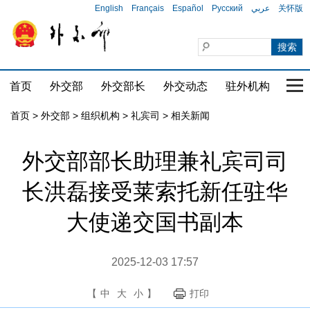
English
Français
Español
Русский
عربي
关怀版
首页
外交部
外交部长
外交动态
驻外机构
国家
首页
>
外交部
>
组织机构
>
礼宾司
>
相关新闻
外交部部长助理兼礼宾司司
长洪磊接受莱索托新任驻华
大使递交国书副本
2025-12-03 17:57
【
中
大
小
】
打印