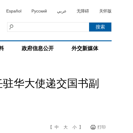
Español
Русский
عربي
无障碍
关怀版
料
政府信息公开
外交新媒体
任驻华大使递交国书副
【
中
大
小
】
打印