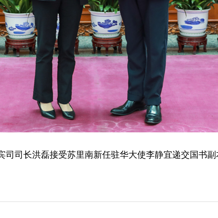
兼礼宾司司长洪磊接受苏里南新任驻华大使李静宜递交国书副