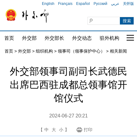
English
Français
Español
Русский
عربي
关怀版
首页
外交部
外交部长
外交动态
驻外机构
国家
首页
>
外交部
>
组织机构
>
领事司（领事保护中心）
>
相关新闻
外交部领事司副司长武德民
出席巴西驻成都总领事馆开
馆仪式
2024-06-27 20:21
【
中
大
小
】
打印