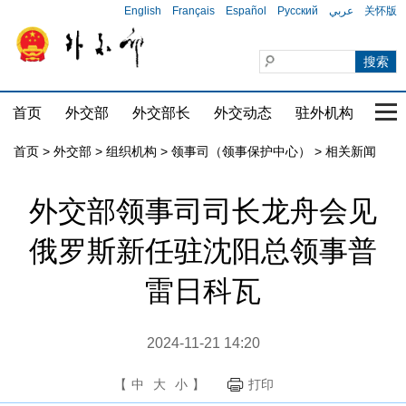
English
Français
Español
Русский
عربي
关怀版
首页
外交部
外交部长
外交动态
驻外机构
国家
首页
>
外交部
>
组织机构
>
领事司（领事保护中心）
>
相关新闻
外交部领事司司长龙舟会见
俄罗斯新任驻沈阳总领事普
雷日科瓦
2024-11-21 14:20
【
中
大
小
】
打印