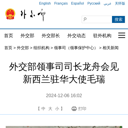
English
Français
Español
Русский
عربي
关怀版
首页
外交部
外交部长
外交动态
驻外机构
国家
首页
>
外交部
>
组织机构
>
领事司（领事保护中心）
>
相关新闻
外交部领事司司长龙舟会见
新西兰驻华大使毛瑞
2024-12-06 16:02
【
中
大
小
】
打印