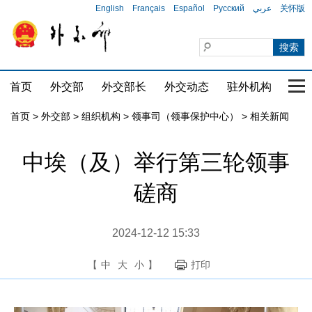
English
Français
Español
Русский
عربي
关怀版
首页
外交部
外交部长
外交动态
驻外机构
国家
首页
>
外交部
>
组织机构
>
领事司（领事保护中心）
>
相关新闻
中埃（及）举行第三轮领事
磋商
2024-12-12 15:33
【
中
大
小
】
打印