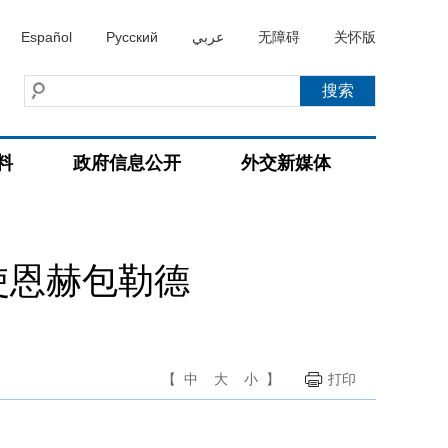
Español
Русский
عربي
无障碍
关怀版
料
政府信息公开
外交新媒体
使恩赫包勒德
【
中
大
小
】
打印