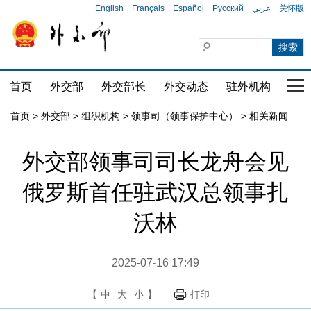
English
Français
Español
Русский
عربي
关怀版
首页
外交部
外交部长
外交动态
驻外机构
国家
首页
>
外交部
>
组织机构
>
领事司（领事保护中心）
>
相关新闻
外交部领事司司长龙舟会见
俄罗斯首任驻武汉总领事扎
沃林
2025-07-16 17:49
【
中
大
小
】
打印