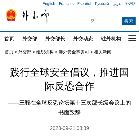
English
Français
Español
Русский
عربي
关怀版
首页
外交部
外交部长
外交动态
驻外机构
国家
首页
>
外交部
>
组织机构
>
涉外安全事务司
>
相关新闻
践行全球安全倡议，推进国
际反恐合作
——王毅在全球反恐论坛第十三次部长级会议上的
书面致辞
2023-09-21 08:39