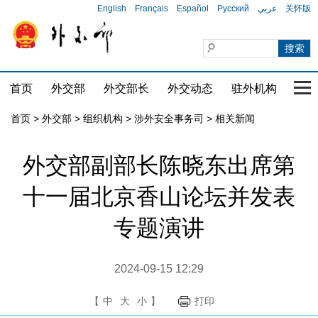
English
Français
Español
Русский
عربي
关怀版
首页
外交部
外交部长
外交动态
驻外机构
国家
首页
>
外交部
>
组织机构
>
涉外安全事务司
>
相关新闻
外交部副部长陈晓东出席第
十一届北京香山论坛并发表
专题演讲
2024-09-15 12:29
【
中
大
小
】
打印