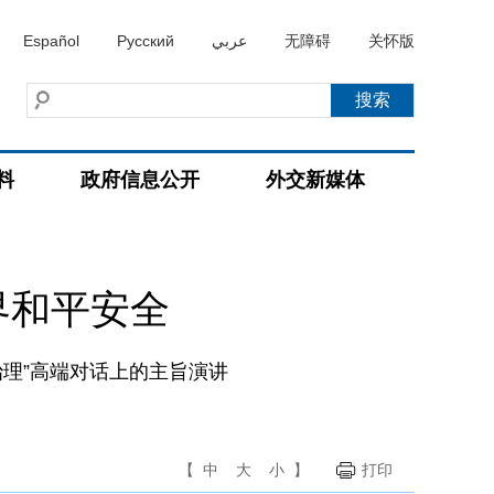
Español
Русский
عربي
无障碍
关怀版
料
政府信息公开
外交新媒体
界和平安全
治理”高端对话上的主旨演讲
【
中
大
小
】
打印