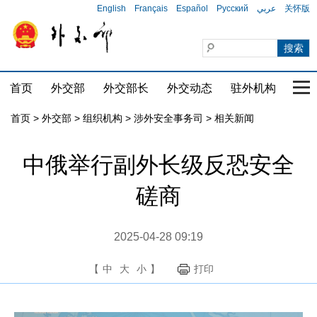
English
Français
Español
Русский
عربي
关怀版
首页
外交部
外交部长
外交动态
驻外机构
国家
首页
>
外交部
>
组织机构
>
涉外安全事务司
>
相关新闻
中俄举行副外长级反恐安全
磋商
2025-04-28 09:19
【
中
大
小
】
打印