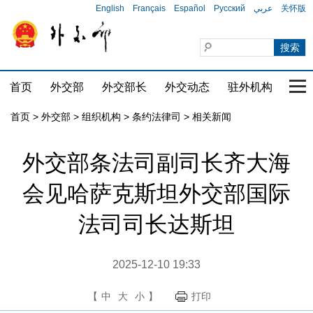
English
Français
Español
Русский
عربي
关怀版
首页
外交部
外交部长
外交动态
驻外机构
国家
首页
>
外交部
>
组织机构
>
条约法律司
>
相关新闻
外交部条法司副司长齐大海
会见哈萨克斯坦外交部国际
法司司长达斯坦
2025-12-10 19:33
【
中
大
小
】
打印