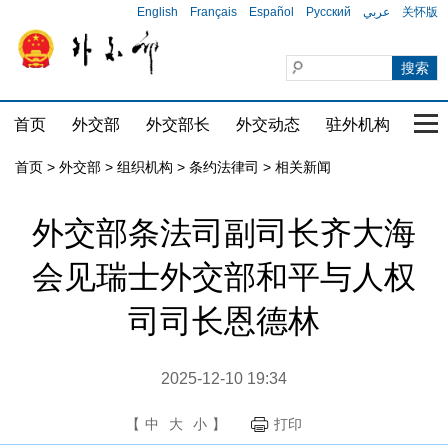
English
Français
Español
Русский
عربي
关怀版
首页
外交部
外交部长
外交动态
驻外机构
国家
首页
>
外交部
>
组织机构
>
条约法律司
>
相关新闻
外交部条法司副司长齐大海
会见瑞士外交部和平与人权
司司长恩德林
2025-12-10 19:34
【
中
大
小
】
打印