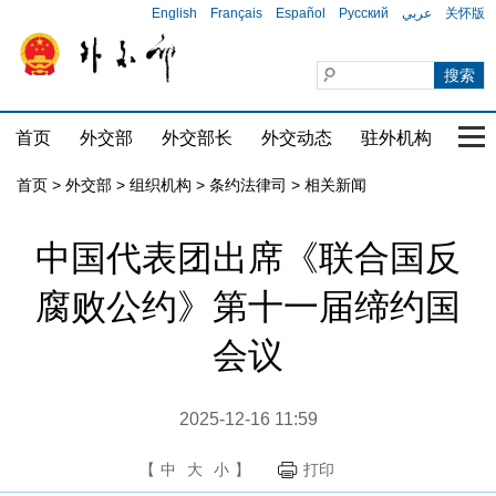
English
Français
Español
Русский
عربي
关怀版
首页
外交部
外交部长
外交动态
驻外机构
国家
首页
>
外交部
>
组织机构
>
条约法律司
>
相关新闻
中国代表团出席《联合国反
腐败公约》第十一届缔约国
会议
2025-12-16 11:59
【
中
大
小
】
打印