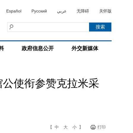
Español
Русский
عربي
无障碍
关怀版
料
政府信息公开
外交新媒体
馆公使衔参赞克拉米采
【
中
大
小
】
打印