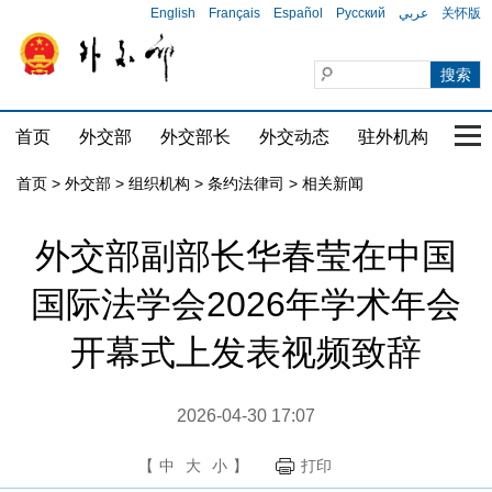
English
Français
Español
Русский
عربي
关怀版
首页
外交部
外交部长
外交动态
驻外机构
国家
首页
>
外交部
>
组织机构
>
条约法律司
>
相关新闻
外交部副部长华春莹在中国
国际法学会2026年学术年会
开幕式上发表视频致辞
2026-04-30 17:07
【
中
大
小
】
打印