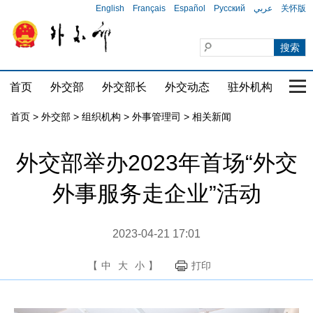
English
Français
Español
Русский
عربي
关怀版
首页
外交部
外交部长
外交动态
驻外机构
国家
首页
>
外交部
>
组织机构
>
外事管理司
>
相关新闻
外交部举办2023年首场“外交
外事服务走企业”活动
2023-04-21 17:01
【
中
大
小
】
打印