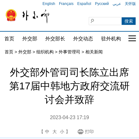
English
Français
Español
Русский
عربي
关怀版
首页
外交部
外交部长
外交动态
驻外机构
国家
首页
>
外交部
>
组织机构
>
外事管理司
>
相关新闻
外交部外管司司长陈立出席
第17届中韩地方政府交流研
讨会并致辞
2023-04-23 17:19
【
中
大
小
】
打印