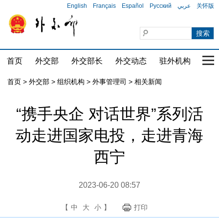
English
Français
Español
Русский
عربي
关怀版
首页
外交部
外交部长
外交动态
驻外机构
国家
首页
>
外交部
>
组织机构
>
外事管理司
>
相关新闻
“携手央企 对话世界”系列活
动走进国家电投，走进青海
西宁
2023-06-20 08:57
【
中
大
小
】
打印