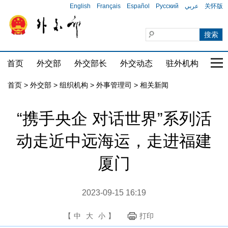
English
Français
Español
Русский
عربي
关怀版
首页
外交部
外交部长
外交动态
驻外机构
国家
首页
>
外交部
>
组织机构
>
外事管理司
>
相关新闻
“携手央企 对话世界”系列活
动走近中远海运，走进福建
厦门
2023-09-15 16:19
【
中
大
小
】
打印