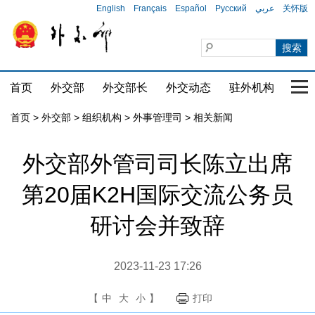
English
Français
Español
Русский
عربي
关怀版
首页
外交部
外交部长
外交动态
驻外机构
国家
首页
>
外交部
>
组织机构
>
外事管理司
>
相关新闻
外交部外管司司长陈立出席
第20届K2H国际交流公务员
研讨会并致辞
2023-11-23 17:26
【
中
大
小
】
打印