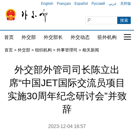
English
Français
Español
Русский
عربي
关怀版
首页
外交部
外交部长
外交动态
驻外机构
国家
首页
>
外交部
>
组织机构
>
外事管理司
>
相关新闻
外交部外管司司长陈立出
席“中国JET国际交流员项目
实施30周年纪念研讨会”并致
辞
2023-12-04 16:57