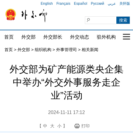
English
Français
Español
Русский
عربي
关怀版
首页
外交部
外交部长
外交动态
驻外机构
国家
首页
>
外交部
>
组织机构
>
外事管理司
>
相关新闻
外交部为矿产能源类央企集
中举办“外交外事服务走企
业”活动
2024-11-11 17:12
【
中
大
小
】
打印