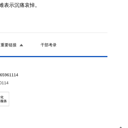
遇难表示沉痛哀悼。
重要链接
干部考录
961114
0114