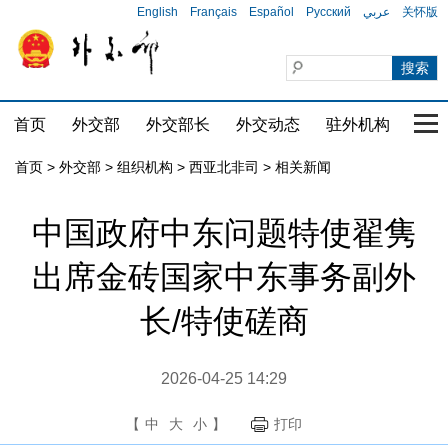
English
Français
Español
Русский
عربي
关怀版
首页
外交部
外交部长
外交动态
驻外机构
国家
首页
>
外交部
>
组织机构
>
西亚北非司
>
相关新闻
中国政府中东问题特使翟隽
出席金砖国家中东事务副外
长/特使磋商
2026-04-25 14:29
【
中
大
小
】
打印