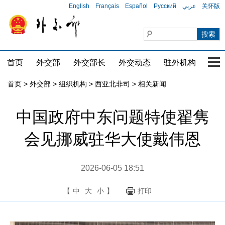
English
Français
Español
Русский
عربي
关怀版
首页
外交部
外交部长
外交动态
驻外机构
国家
首页
>
外交部
>
组织机构
>
西亚北非司
>
相关新闻
中国政府中东问题特使翟隽
会见挪威驻华大使戴伟恩
2026-06-05 18:51
【
中
大
小
】
打印