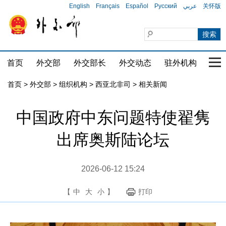
English
Français
Español
Русский
عربي
关怀版
首页
外交部
外交部长
外交动态
驻外机构
国家
首页
>
外交部
>
组织机构
>
西亚北非司
>
相关新闻
中国政府中东问题特使翟隽
出席奥斯陆论坛
2026-06-12 15:24
【
中
大
小
】
打印