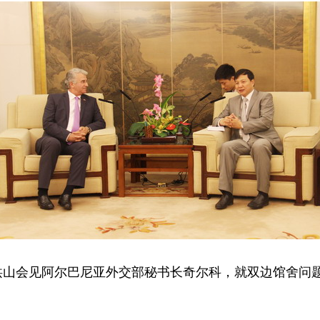
洪山会见阿尔巴尼亚外交部秘书长奇尔科，就双边馆舍问