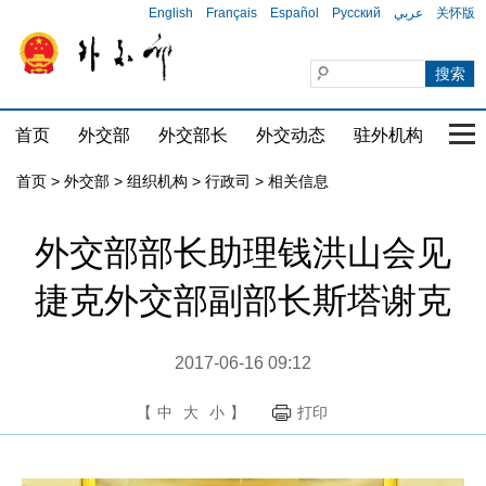
English
Français
Español
Русский
عربي
关怀版
首页
外交部
外交部长
外交动态
驻外机构
国家
首页
>
外交部
>
组织机构
>
行政司
>
相关信息
外交部部长助理钱洪山会见
捷克外交部副部长斯塔谢克
2017-06-16 09:12
【
中
大
小
】
打印