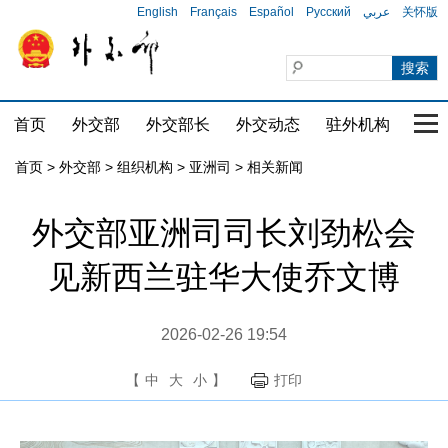
English
Français
Español
Русский
عربي
关怀版
首页
外交部
外交部长
外交动态
驻外机构
国家
首页
>
外交部
>
组织机构
>
亚洲司
>
相关新闻
外交部亚洲司司长刘劲松会
见新西兰驻华大使乔文博
2026-02-26 19:54
【
中
大
小
】
打印