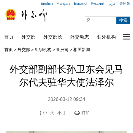
English
Français
Español
Русский
عربي
关怀版
首页
外交部
外交部长
外交动态
驻外机构
国家
首页
>
外交部
>
组织机构
>
亚洲司
>
相关新闻
外交部副部长孙卫东会见马
尔代夫驻华大使法泽尔
2026-03-12 09:34
【
中
大
小
】
打印