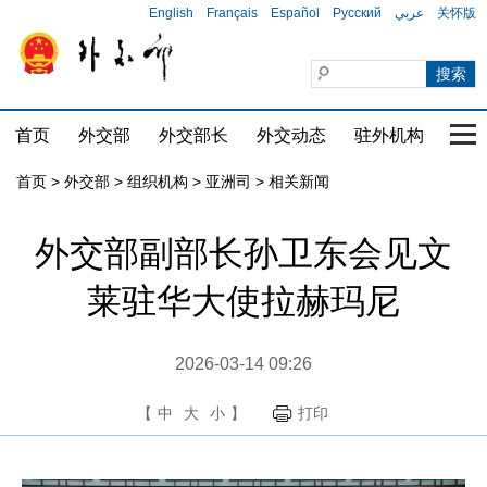
English
Français
Español
Русский
عربي
关怀版
首页
外交部
外交部长
外交动态
驻外机构
国家
首页
>
外交部
>
组织机构
>
亚洲司
>
相关新闻
外交部副部长孙卫东会见文
莱驻华大使拉赫玛尼
2026-03-14 09:26
【
中
大
小
】
打印