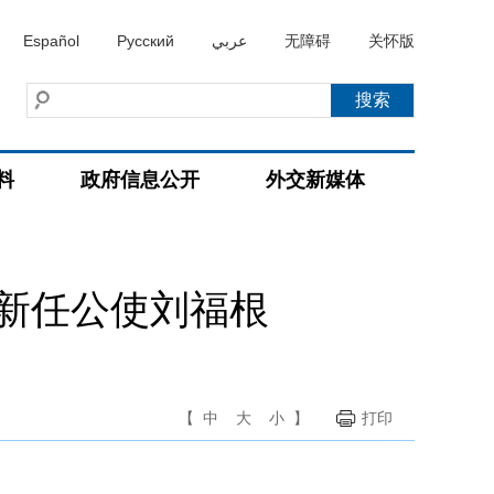
Español
Русский
عربي
无障碍
关怀版
料
政府信息公开
外交新媒体
新任公使刘福根
【
中
大
小
】
打印