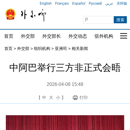
English
Français
Español
Русский
عربي
关怀版
首页
外交部
外交部长
外交动态
驻外机构
国家
首页
>
外交部
>
组织机构
>
亚洲司
>
相关新闻
中阿巴举行三方非正式会晤
2026-04-08 15:48
【
中
大
小
】
打印