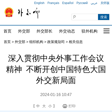
English
Français
Español
Русский
عربي
关怀版
首页
外交部
外交部长
外交动态
驻外机构
国家
首页
>
外交部
>
组织机构
>
政策规划司
>
相关信息
深入贯彻中央外事工作会议
精神 不断开创中国特色大国
外交新局面
2024-01-16 10:47
【
中
大
小
】
打印