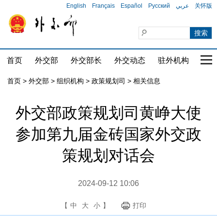
English
Français
Español
Русский
عربي
关怀版
首页
外交部
外交部长
外交动态
驻外机构
国家
首页
>
外交部
>
组织机构
>
政策规划司
>
相关信息
外交部政策规划司黄峥大使
参加第九届金砖国家外交政
策规划对话会
2024-09-12 10:06
【
中
大
小
】
打印