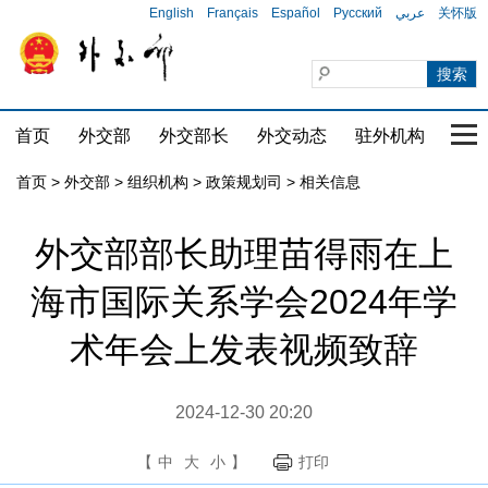
English
Français
Español
Русский
عربي
关怀版
首页
外交部
外交部长
外交动态
驻外机构
国家
首页
>
外交部
>
组织机构
>
政策规划司
>
相关信息
外交部部长助理苗得雨在上
海市国际关系学会2024年学
术年会上发表视频致辞
2024-12-30 20:20
【
中
大
小
】
打印