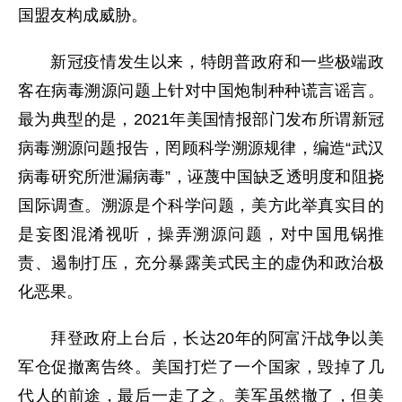
国盟友构成威胁。
新冠疫情发生以来，特朗普政府和一些极端政
客在病毒溯源问题上针对中国炮制种种谎言谣言。
最为典型的是，2021年美国情报部门发布所谓新冠
病毒溯源问题报告，罔顾科学溯源规律，编造“武汉
病毒研究所泄漏病毒”，诬蔑中国缺乏透明度和阻挠
国际调查。溯源是个科学问题，美方此举真实目的
是妄图混淆视听，操弄溯源问题，对中国甩锅推
责、遏制打压，充分暴露美式民主的虚伪和政治极
化恶果。
拜登政府上台后，长达20年的阿富汗战争以美
军仓促撤离告终。美国打烂了一个国家，毁掉了几
代人的前途，最后一走了之。美军虽然撤了，但美