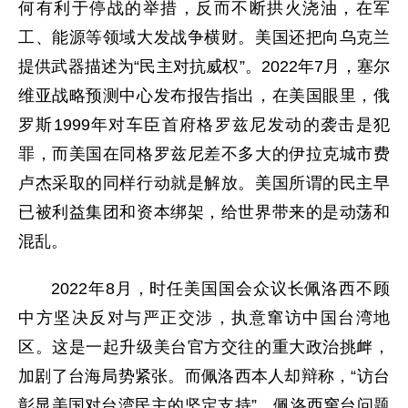
何有利于停战的举措，反而不断拱火浇油，在军
工、能源等领域大发战争横财。美国还把向乌克兰
提供武器描述为“民主对抗威权”。2022年7月，塞尔
维亚战略预测中心发布报告指出，在美国眼里，俄
罗斯1999年对车臣首府格罗兹尼发动的袭击是犯
罪，而美国在同格罗兹尼差不多大的伊拉克城市费
卢杰采取的同样行动就是解放。美国所谓的民主早
已被利益集团和资本绑架，给世界带来的是动荡和
混乱。
2022年8月，时任美国国会众议长佩洛西不顾
中方坚决反对与严正交涉，执意窜访中国台湾地
区。这是一起升级美台官方交往的重大政治挑衅，
加剧了台海局势紧张。而佩洛西本人却辩称，“访台
彰显美国对台湾民主的坚定支持”。佩洛西窜台问题