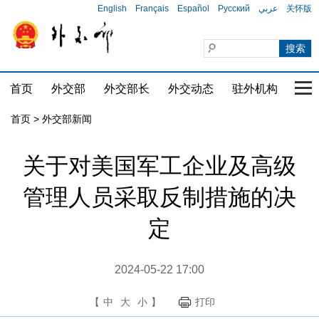
English
Français
Español
Русский
عربي
关怀版
首页
外交部
外交部长
外交动态
驻外机构
国家
首页
>
外交部新闻
关于对美国军工企业及高级
管理人员采取反制措施的决
定
2024-05-22 17:00
【
中
大
小
】
打印