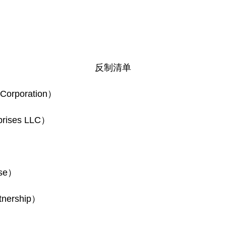
反制清单
poration）
ises LLC）
se）
ership）