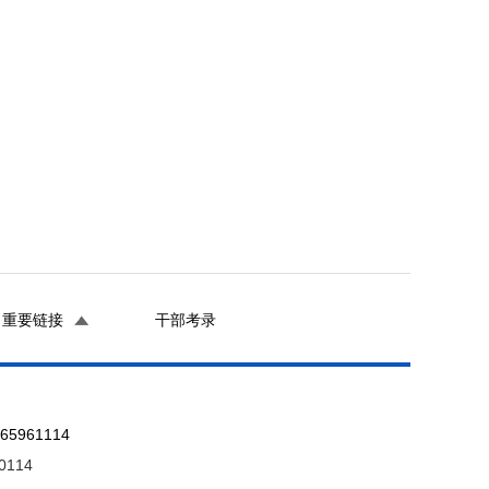
重要链接
干部考录
961114
0114