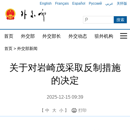
English
Français
Español
Русский
عربي
关怀版
首页
外交部
外交部长
外交动态
驻外机构
国家
首页
>
外交部新闻
关于对岩崎茂采取反制措施
的决定
2025-12-15 09:39
【
中
大
小
】
打印