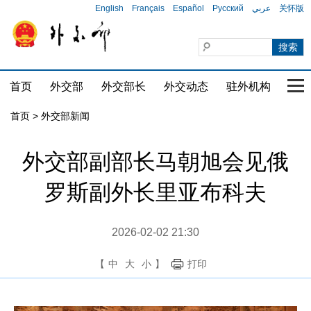
English
Français
Español
Русский
عربي
关怀版
首页
外交部
外交部长
外交动态
驻外机构
国家
首页
>
外交部新闻
外交部副部长马朝旭会见俄
罗斯副外长里亚布科夫
2026-02-02 21:30
【
中
大
小
】
打印