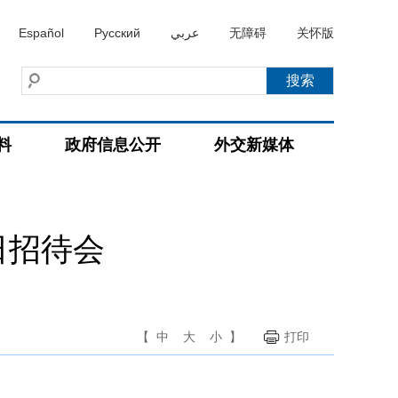
Español
Русский
عربي
无障碍
关怀版
料
政府信息公开
外交新媒体
日招待会
【
中
大
小
】
打印