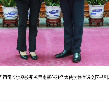
兼礼宾司司长洪磊接受苏里南新任驻华大使李静宜递交国书副