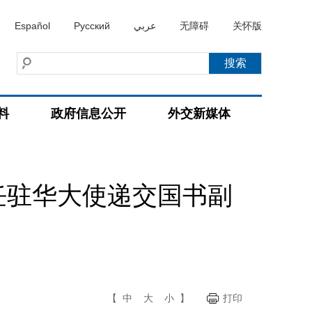
Español
Русский
عربي
无障碍
关怀版
料
政府信息公开
外交新媒体
任驻华大使递交国书副
【
中
大
小
】
打印